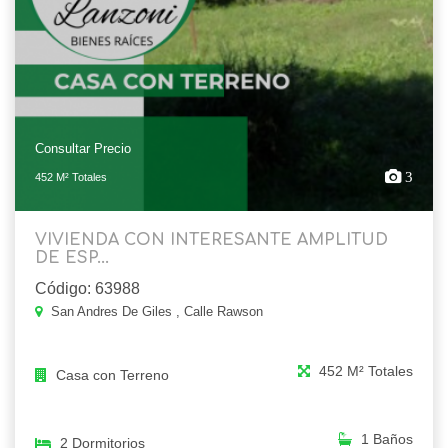
Consultar Precio
3
452 M² Totales
VIVIENDA CON INTERESANTE AMPLITUD
DE ESP...
Código: 63988
San Andres De Giles , Calle Rawson
452 M² Totales
Casa con Terreno
1 Baños
2 Dormitorios