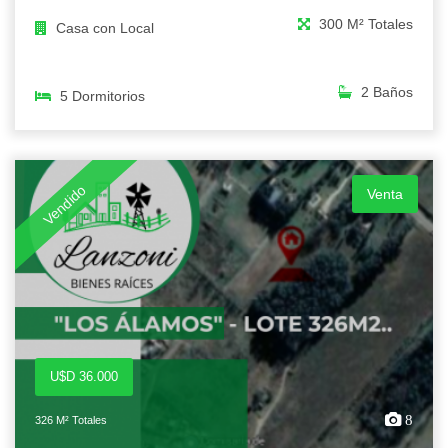
300 M² Totales
Casa con Local
2 Baños
5 Dormitorios
Vendido
Venta
U$D 36.000
8
326 M² Totales