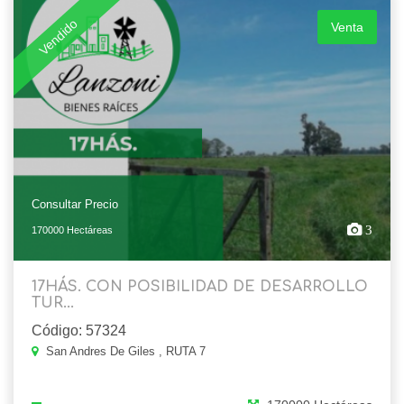
Vendido
Venta
Consultar Precio
3
170000 Hectáreas
17HÁS. CON POSIBILIDAD DE DESARROLLO
TUR...
Código: 57324
San Andres De Giles , RUTA 7