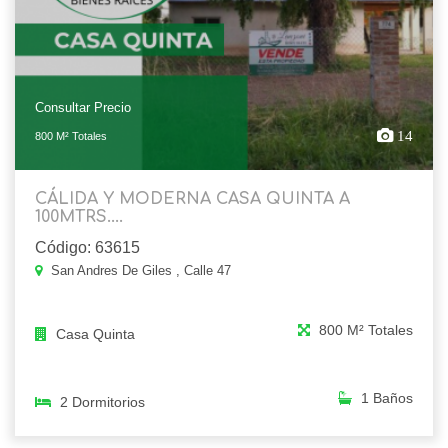
Consultar Precio
14
800 M² Totales
CÁLIDA Y MODERNA CASA QUINTA A
100MTRS....
Código: 63615
San Andres De Giles , Calle 47
800 M² Totales
Casa Quinta
1 Baños
2 Dormitorios