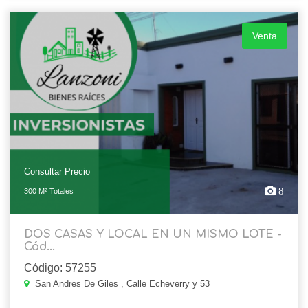
Venta
Consultar Precio
8
300 M² Totales
DOS CASAS Y LOCAL EN UN MISMO LOTE -
Cód...
Código: 57255
San Andres De Giles , Calle Echeverry y 53