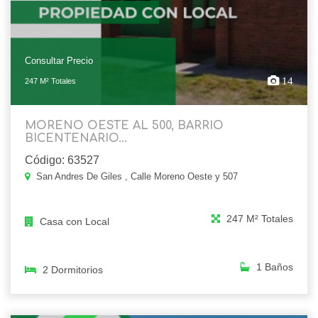
Consultar Precio
14
247 M² Totales
MORENO OESTE AL 500, BARRIO
BICENTENARIO...
Código: 63527
San Andres De Giles , Calle Moreno Oeste y 507
247 M² Totales
Casa con Local
1 Baños
2 Dormitorios