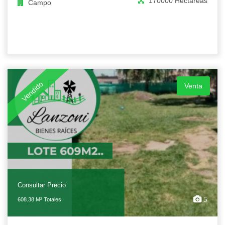
170000 Hectáreas
Campo
Vendido
Venta
Consultar Precio
5
608.38 M² Totales