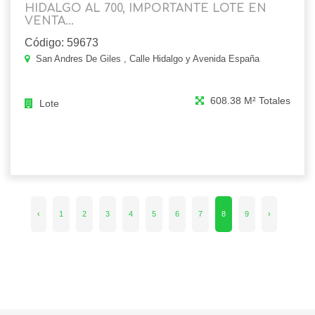
HIDALGO AL 700, IMPORTANTE LOTE EN
VENTA...
Código: 59673
San Andres De Giles , Calle Hidalgo y Avenida España
608.38 M² Totales
Lote
‹
1
2
3
4
5
6
7
8
9
›