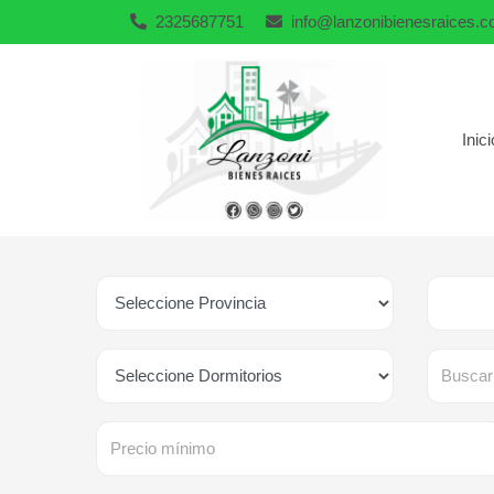
2325687751
info@lanzonibienesraices.
Inici