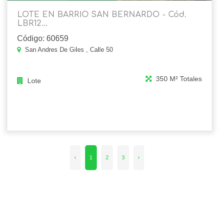
LOTE EN BARRIO SAN BERNARDO - Cód.
LBR12...
Código: 60659
San Andres De Giles , Calle 50
350 M² Totales
Lote
‹
1
2
3
›