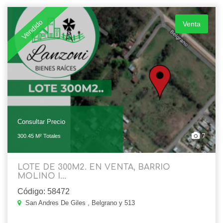
Vendido
Venta
Consultar Precio
7
300.45 M² Totales
LOTE DE 300M2. EN VENTA, BARRIO
MOLINO I...
Código: 58472
San Andres De Giles , Belgrano y 513