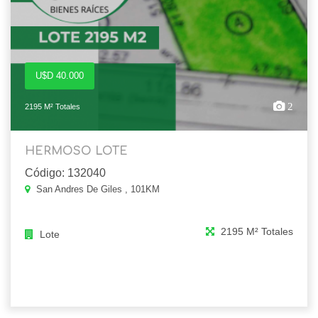
U$D 40.000
2
2195 M² Totales
HERMOSO LOTE
Código: 132040
San Andres De Giles , 101KM
2195 M² Totales
Lote